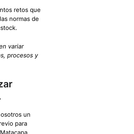
intos retos que 
 las normas de 
 stock.
n variar 
s, procesos y 
zar 
.
osotros un 
revio para 
 Matacapa.