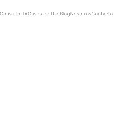
Consultor.IA
Casos de Uso
Blog
Nosotros
Contacto
 para
 B2B
ura en un workshop de tres