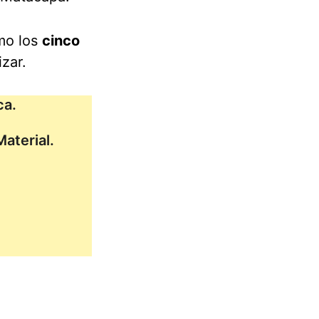
mo los 
cinco 
zar.
ca.
aterial.