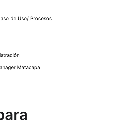
 Caso de Uso/ Procesos
stración
 Manager Matacapa
para 
 