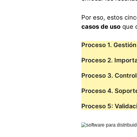
Por eso, estos cinc
casos de uso
 que 
Proceso 1. Gestión 
Proceso 2. Importa
Proceso 3. Control
Proceso 4. Soporte
Proceso 5: Validac