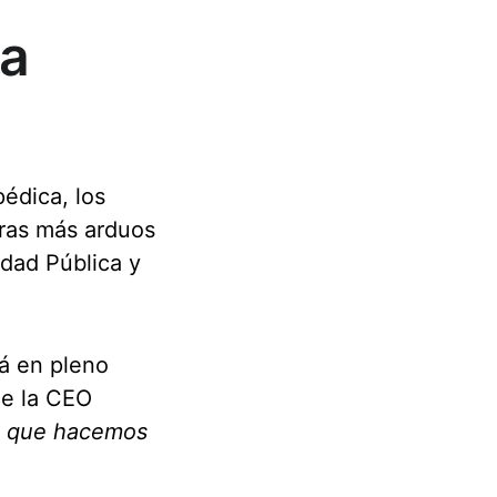
a 
édica, los 
eras más arduos 
idad Pública y 
á en pleno 
de la CEO 
o que hacemos 