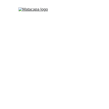
Opti
dis
Analiza tus procesos de a