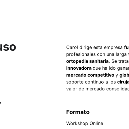
uso
Carol dirige esta empresa 
f
profesionales con una larga t
ortopedia sanitaria.
 Se trat
innovadora 
que ha ido gana
mercado competitivo 
y 
glob
soporte continuo a los 
ciruj
valor de mercado consolida
w
Formato
Workshop Online